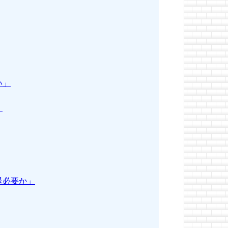
い」
」
退必要か」