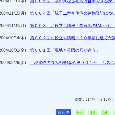
2004/12/01(水)
第００５回「字が異なる宅地は合筆できるか
2004/11/15(月)
第００４回「親子二世帯住宅の建物登記につ
2004/11/01(月)
第００３回お役立ち情報「国有地の払い下げ
2004/10/14(木)
第００２回お役立ち情報「２０年前に建てた
2004/10/01(金)
第００１回「現地と公図の形が違う」
2004/09/29(水)
土地建物の悩み相談Q&A 第００１号 「現
総数：314件 （全16頁）
前20件
|<<
13
14