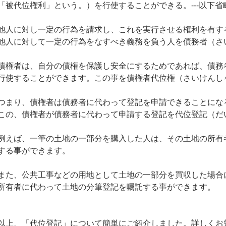
「被代位権利」という。）を行使することができる。---以下省略-
他人に対し一定の行為を請求し、これを実行させる権利を有す
他人に対して一定の行為をなすべき義務を負う人を債務者（さ
債権者は、自分の債権を保護し安全にするためであれば、債務
行使することができます。この事を債権者代位権（さいけんし
つまり、債権者は債務者に代わって登記を申請できることにな
この、債権者が債務者に代わって申請する登記を代位登記（だ
例えば、一筆の土地の一部分を購入した人は、その土地の所有
する事ができます。
また、公共工事などの用地として土地の一部分を買収した場合
所有者に代わって土地の分筆登記を嘱託する事ができます。
以上、「代位登記」について簡単にご紹介しました。詳しくお