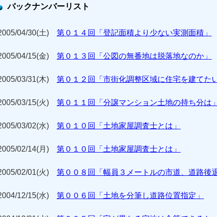
バックナンバーリスト
2005/04/30(土)
第０１４回「登記面積より少ない実測面積」
2005/04/15(金)
第０１３回「公図の無番地は脱落地なのか」
2005/03/31(木)
第０１２回「市街化調整区域に住宅を建てた
2005/03/15(火)
第０１１回「分譲マンション土地の持ち分は
2005/03/02(水)
第０１０回「土地家屋調査士とは」
2005/02/14(月)
第０１０回「土地家屋調査士とは」
2005/02/01(火)
第００８回「幅員３メートルの市道、道路後
2004/12/15(水)
第００６回「土地を分筆し道路位置指定」