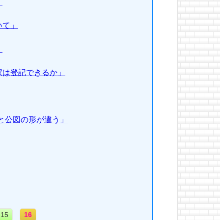
」
いて」
」
家は登記できるか」
地と公図の形が違う」
15
16