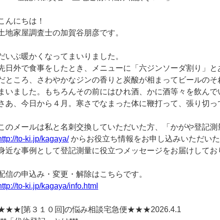
こんにちは！
土地家屋調査士の加賀谷朋彦です。
だいぶ暖かくなってまいりました。
先日外で食事をしたとき、メニューに「六ジンソーダ割り」と
だところ、さわやかなジンの香りと炭酸が相まってビールのそ
まいました。もちろんその前にはひれ酒、かに酒等々を飲んで
さあ、今日から４月。寒さでなまった体に鞭打って、張り切っ
このメールは私と名刺交換していただいた方、「かがや登記測
http://to-ki.jp/kagaya/
からお役立ち情報をお申し込みいただいた
身近な事例として登記測量に役立つメッセージをお届けしてお
配信の申込み・変更・解除はこちらです。
http://to-ki.jp/kagaya/info.html
★★★[第３１０回]の悩み相談宅急便★★★2026.4.1