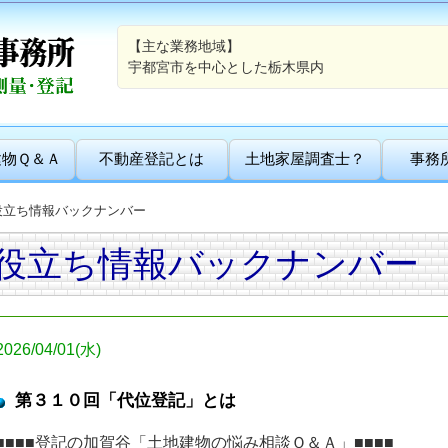
【主な業務地域】
宇都宮市を中心とした栃木県内
建物Ｑ＆Ａ
不動産登記とは
土地家屋調査士？
事務
役立ち情報バックナンバー
役立ち情報バックナンバー
2026/04/01(水)
第３１０回「代位登記」とは
■■■■登記の加賀谷「土地建物の悩み相談Ｑ＆Ａ」■■■■