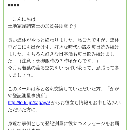
■■■■
こんにちは！
土地家屋調査士の加賀谷朋彦です。
長い連休がやっと終わりました。私ごとですが、連休
中どこにも出かけず、好きな時代小説を毎日読み続け
ました。もちろん好きな日本酒も毎日飲み続けまし
た。（注意：晩御飯時の７時頃からです。）
今月も若葉の薫る空気をいっぱい吸って、頑張って参
りましょう。
このメールは私と名刺交換していただいた方、「かが
や登記測量事務所」
http://to-ki.jp/kagaya/
からお役立ち情報をお申し込みい
ただいた方に、
身近な事例として登記測量に役立つメッセージをお届