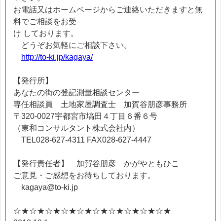
お電話又はホームページからご連絡いただきますと無
料でご相談をお受
け しております。
どうぞお気軽にご相談下さい。
http://to-ki.jp/kagaya/
【発行所】
あなたの街の登記測量相談センター
専任相談員 土地家屋調査士 加賀谷朋彦事務所
〒320-0027宇都宮市塙田４丁目６番６号
（東和コンサルタント株式会社内）
TEL028-627-4311 FAX028-627-4447
【発行責任者】 加賀谷朋彦 かがやともひこ
ご意見・ご感想をお待ちしております。
kagaya@to-ki.jp
☆★☆★☆★☆★☆★☆★☆★☆★☆★☆★