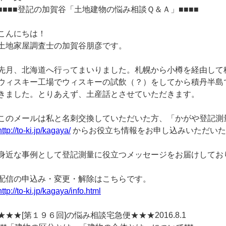
■■■■登記の加賀谷「土地建物の悩み相談Ｑ＆Ａ」■■■■
こんにちは！
土地家屋調査士の加賀谷朋彦です。
先月、北海道へ行ってまいりました。札幌から小樽を経由して
ウィスキー工場でウィスキーの試飲（？）をしてから積丹半島
きました。とりあえず、土産話とさせていただきます。
このメールは私と名刺交換していただいた方、「かがや登記測
http://to-ki.jp/kagaya/
からお役立ち情報をお申し込みいただいた
身近な事例として登記測量に役立つメッセージをお届けしてお
配信の申込み・変更・解除はこちらです。
http://to-ki.jp/kagaya/info.html
★★★[第１９６回]の悩み相談宅急便★★★2016.8.1