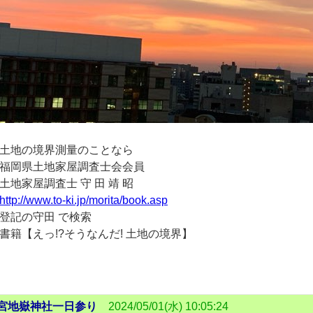
土地の境界測量のことなら
福岡県土地家屋調査士会会員
土地家屋調査士 守 田 靖 昭
http://www.to-ki.jp/morita/book.asp
登記の守田 で検索
書籍【えっ!?そうなんだ! 土地の境界】
宮地嶽神社一日参り
2024/05/01(水) 10:05:24