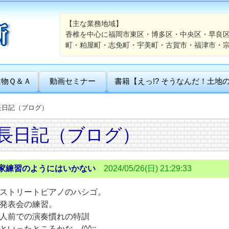
【主な業務地域】
香椎を中心に福岡市東区・博多区・中央区・早良
町・粕屋町・志免町・宇美町・古賀市・福津市・
建物Ｑ＆Ａ
動画セミナー
書籍【えっ!? そうなんだ！土地
長日記（ブログ）
長日記（ブログ）
家練習のようにはいかない
2024/05/26(日) 21:29:33
ストリートピアノのハシゴ。
発表会の練習。
人前での演奏慣れの特訓
といったところかな。(^^;;