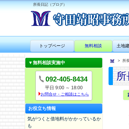
所長日記（ブログ）
トップページ
無料相談
土地
所
▼無料相談実施中
所
092-405-8434
平日 9:00 ～ 18:00
お問合せ・ご相談はこちら
お役立ち情報
気がつくと借地料がかかっているか
も