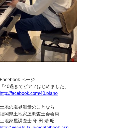
Facebook ページ
「40過ぎてピアノはじめました」
http://facebook.com/40.piano
土地の境界測量のことなら
福岡県土地家屋調査士会会員
土地家屋調査士 守 田 靖 昭
http://www.to-ki.jp/morita/book.asp