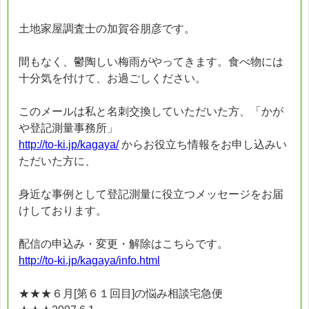
土地家屋調査士の加賀谷朋彦です。
間もなく、鬱陶しい梅雨がやってきます。食べ物には
十分気を付けて、お過ごしください。
このメールは私と名刺交換していただいた方、「かが
や登記測量事務所」
http://to-ki.jp/kagaya/
からお役立ち情報をお申し込みい
ただいた方に、
身近な事例として登記測量に役立つメッセージをお届
けしております。
配信の申込み・変更・解除はこちらです。
http://to-ki.jp/kagaya/info.html
★★★６月[第６１回目]の悩み相談宅急便