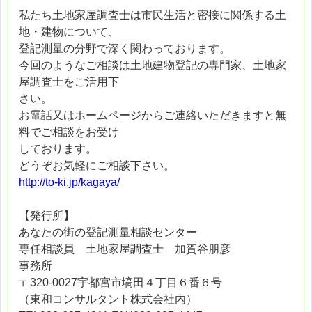
私たち土地家屋調査士は市民生活と密接に関係する土
地・建物について、
登記測量の分野で深く関わっております。
今回のようなご相談は土地建物登記の専門家、土地家
屋調査士をご活用下
さい。
お電話又はホームページからご連絡いただきますと無
料でご相談をお受け
しております。
どうぞお気軽にご相談下さい。
http://to-ki.jp/kagaya/
【発行所】
あなたの街の登記測量相談センター
専任相談員 土地家屋調査士 加賀谷朋彦
事務所
〒320-0027宇都宮市塙田４丁目６番６号
（東和コンサルタント株式会社内）