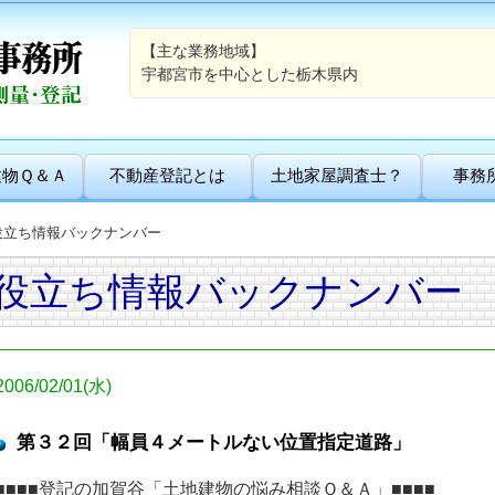
【主な業務地域】
宇都宮市を中心とした栃木県内
建物Ｑ＆Ａ
不動産登記とは
土地家屋調査士？
事務
役立ち情報バックナンバー
役立ち情報バックナンバー
2006/02/01(水)
第３２回「幅員４メートルない位置指定道路」
■■■■登記の加賀谷「土地建物の悩み相談Ｑ＆Ａ」■■■■