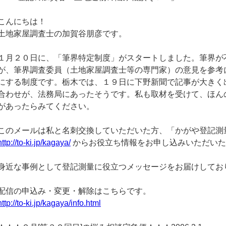
こんにちは！
土地家屋調査士の加賀谷朋彦です。
１月２０日に、「筆界特定制度」がスタートしました。筆界が
が、筆界調査委員（土地家屋調査士等の専門家）の意見を参考
にする制度です。栃木では、１９日に下野新聞で記事が大きく
合わせが、法務局にあったそうです。私も取材を受けて、ほん
があったらみてください。
このメールは私と名刺交換していただいた方、「かがや登記測
http://to-ki.jp/kagaya/
からお役立ち情報をお申し込みいただいた
身近な事例として登記測量に役立つメッセージをお届けしてお
配信の申込み・変更・解除はこちらです。
http://to-ki.jp/kagaya/info.html